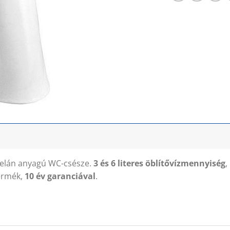
celán anyagú WC-csésze.
3 és 6 literes öblítővízmennyiség
,
ermék,
10 év garanciával
.