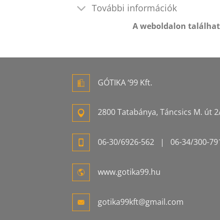
További információk
A weboldalon találha
GÓTIKA ‘99 Kft.
2800 Tatabánya, Táncsics M. út 2/
06-
30/6926-
562
| 06-
34/300-
79
www.gotika99.hu
gotika99kft@gmail.com