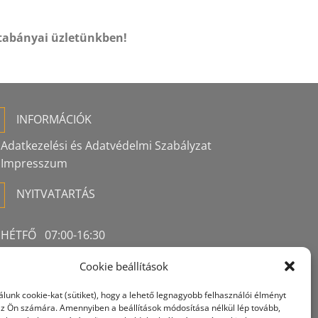
tabányai üzletünkben!
INFORMÁCIÓK
Adatkezelési és Adatvédelmi Szabályzat
Impresszum
NYITVATARTÁS
HÉTFŐ 07:00-16:30
KEDD 07:00-16:30
Cookie beállítások
SZERDA 07:00-16:30
CSÜTÖRTÖK 07:00-16:30
lunk cookie-kat (sütiket), hogy a lehető legnagyobb felhasználói élményt
PÉNTEK 07:00-16:30
 az Ön számára. Amennyiben a beállítások módosítása nélkül lép tovább,