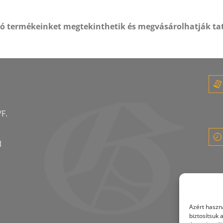
tó termékeinket megtekinthetik és megvásárolhatják ta
F.
1
Azért haszná
biztosítsuk