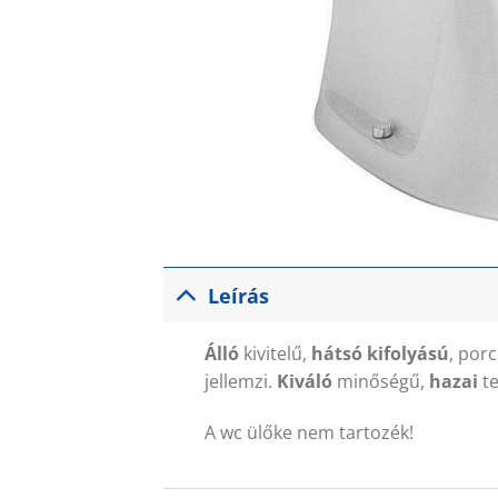
Leírás
Álló
kivitelű,
hátsó kifolyású
, por
jellemzi.
Kiváló
minőségű,
hazai
t
A wc ülőke nem tartozék!