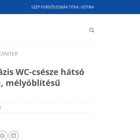
SZÉP FÜRDŐSZOBÁK TITKA: GÓTIKA
ZANITER
Bázis WC-csésze hátsó
ú, mélyöblítésű
1