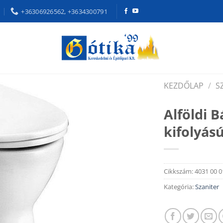
+36306926562, +3634300791
KEZDŐLAP
/
S
Alföldi 
kifolyás
Cikkszám:
4031 00 0
Kategória:
Szaniter