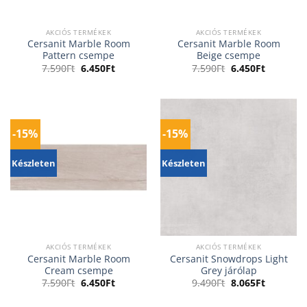
AKCIÓS TERMÉKEK
AKCIÓS TERMÉKEK
Cersanit Marble Room
Cersanit Marble Room
Pattern csempe
Beige csempe
Original
Current
Original
Current
7.590
Ft
6.450
Ft
7.590
Ft
6.450
Ft
price
price
price
price
was:
is:
was:
is:
7.590Ft.
6.450Ft.
7.590Ft.
6.450Ft.
-15%
-15%
Készleten
Készleten
AKCIÓS TERMÉKEK
AKCIÓS TERMÉKEK
Cersanit Marble Room
Cersanit Snowdrops Light
Cream csempe
Grey járólap
Original
Current
Original
Current
7.590
Ft
6.450
Ft
9.490
Ft
8.065
Ft
price
price
price
price
was:
is:
was:
is: