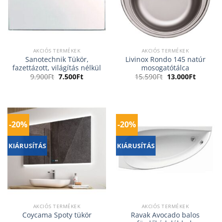
AKCIÓS TERMÉKEK
AKCIÓS TERMÉKEK
Sanotechnik Tükör,
Livinox Rondo 145 natúr
fazettázott, világítás nélkül
mosogatótálca
Original
Current
Original
Current
9.900
Ft
7.500
Ft
15.590
Ft
13.000
Ft
price
price
price
price
was:
is:
was:
is:
9.900Ft.
7.500Ft.
15.590Ft.
13.000Ft
-20%
-20%
KIÁRUSÍTÁS
KIÁRUSÍTÁS
AKCIÓS TERMÉKEK
AKCIÓS TERMÉKEK
Ravak Avocado balos
Coycama Spoty tükör