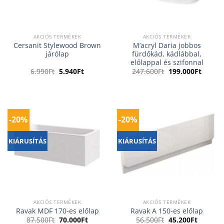
AKCIÓS TERMÉKEK
AKCIÓS TERMÉKEK
Cersanit Stylewood Brown
M’acryl Daria jobbos
járólap
fürdőkád, kádlábbal,
előlappal és szifonnal
Original
Current
Original
Curren
6.990
Ft
5.940
Ft
247.600
Ft
199.000
Ft
price
price
price
price
was:
is:
was:
is:
6.990Ft.
5.940Ft.
247.600Ft.
199.00
-20%
-20%
KIÁRUSÍTÁS
KIÁRUSÍTÁS
AKCIÓS TERMÉKEK
AKCIÓS TERMÉKEK
Ravak MDF 170-es előlap
Ravak A 150-es előlap
Original
Current
Original
Current
87.500
Ft
70.000
Ft
56.500
Ft
45.200
Ft