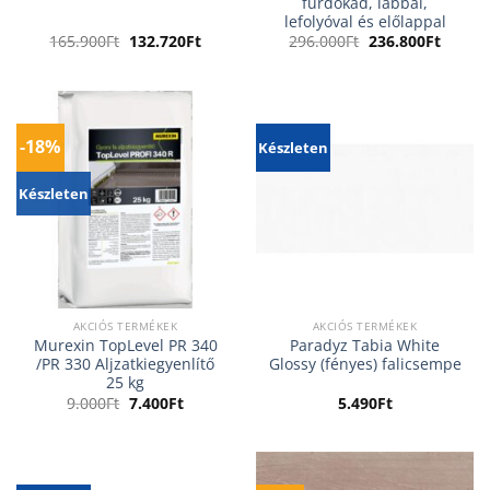
fürdőkád, lábbal,
lefolyóval és előlappal
Original
Current
Original
Curren
165.900
Ft
132.720
Ft
296.000
Ft
236.800
Ft
price
price
price
price
was:
is:
was:
is:
165.900Ft.
132.720Ft.
296.000Ft.
236.80
-18%
Készleten
Készleten
AKCIÓS TERMÉKEK
AKCIÓS TERMÉKEK
Murexin TopLevel PR 340
Paradyz Tabia White
/PR 330 Aljzatkiegyenlítő
Glossy (fényes) falicsempe
25 kg
Original
Current
9.000
Ft
7.400
Ft
5.490
Ft
price
price
was:
is:
9.000Ft.
7.400Ft.