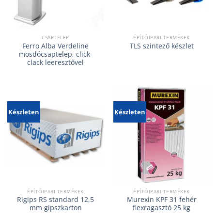
CSAPTELEP
ÉPÍTŐIPARI TERMÉKEK
Ferro Alba Verdeline
TLS szintező készlet
mosdócsaptelep, click-
clack leeresztővel
Készleten
Készleten
ÉPÍTŐIPARI TERMÉKEK
ÉPÍTŐIPARI TERMÉKEK
Rigips RS standard 12,5
Murexin KPF 31 fehér
mm gipszkarton
flexragasztó 25 kg