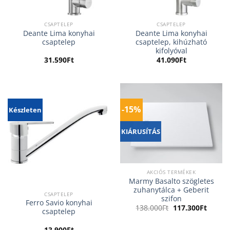
CSAPTELEP
CSAPTELEP
Deante Lima konyhai
Deante Lima konyhai
csaptelep
csaptelep, kihúzható
kifolyóval
31.590
Ft
41.090
Ft
-15%
Készleten
KIÁRUSÍTÁS
AKCIÓS TERMÉKEK
Marmy Basalto szögletes
zuhanytálca + Geberit
CSAPTELEP
szifon
Ferro Savio konyhai
Original
Curren
138.000
Ft
117.300
Ft
csaptelep
price
price
was:
is:
138.000Ft.
117.30
13.900
Ft