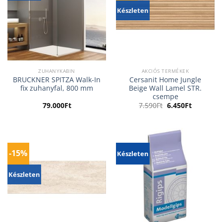
Készleten
ZUHANYKABIN
AKCIÓS TERMÉKEK
BRUCKNER SPITZA Walk-In
Cersanit Home Jungle
fix zuhanyfal, 800 mm
Beige Wall Lamel STR.
csempe
Original
Current
79.000
Ft
7.590
Ft
6.450
Ft
price
price
was:
is:
7.590Ft.
6.450Ft.
-15%
Készleten
Készleten