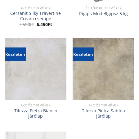
AKCIÓS TERMÉKEK
ÉPÍTŐIPARI TERMÉKEK
Cersanit Silky Travertine
Rigips Modellgipsz 5 kg
Cream csempe
Original
Current
7.590
Ft
6.450
Ft
price
price
was:
is:
7.590Ft.
6.450Ft.
Készleten
Készleten
AKCIÓS TERMÉKEK
AKCIÓS TERMÉKEK
Tilezza Pietra Bianco
Tilezza Pietra Sabbia
járólap
járólap