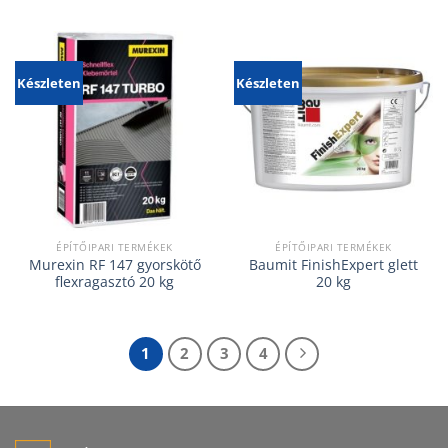
Készleten
Készleten
ÉPÍTŐIPARI TERMÉKEK
ÉPÍTŐIPARI TERMÉKEK
Murexin RF 147 gyorskötő
Baumit FinishExpert glett
flexragasztó 20 kg
20 kg
1
2
3
4