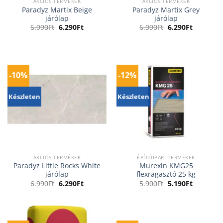
AKCIÓS TERMÉKEK
AKCIÓS TERMÉKEK
Paradyz Martix Beige
Paradyz Martix Grey
járólap
járólap
Original
Current
Original
Current
6.990
Ft
6.290
Ft
6.990
Ft
6.290
Ft
price
price
price
price
was:
is:
was:
is:
6.990Ft.
6.290Ft.
6.990Ft.
6.290Ft.
-10%
-12%
Készleten
Készleten
AKCIÓS TERMÉKEK
ÉPÍTŐIPARI TERMÉKEK
Paradyz Little Rocks White
Murexin KMG25
járólap
flexragasztó 25 kg
Original
Current
Original
Current
6.990
Ft
6.290
Ft
5.900
Ft
5.190
Ft
price
price
price
price
was:
is:
was:
is:
6.990Ft.
6.290Ft.
5.900Ft.
5.190Ft.