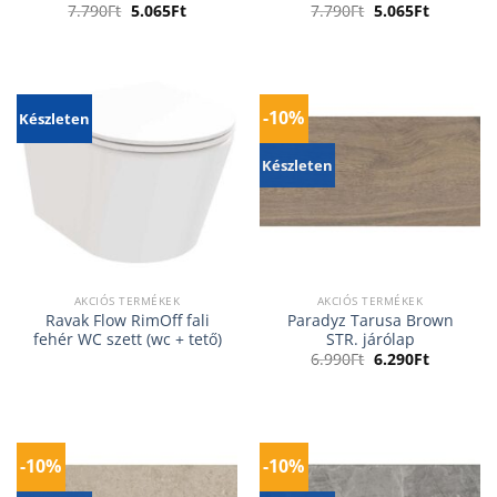
Original
Current
Original
Current
7.790
Ft
5.065
Ft
7.790
Ft
5.065
Ft
price
price
price
price
was:
is:
was:
is:
7.790Ft.
5.065Ft.
7.790Ft.
5.065Ft.
-10%
Készleten
Készleten
AKCIÓS TERMÉKEK
AKCIÓS TERMÉKEK
Ravak Flow RimOff fali
Paradyz Tarusa Brown
fehér WC szett (wc + tető)
STR. járólap
Original
Current
6.990
Ft
6.290
Ft
price
price
was:
is:
6.990Ft.
6.290Ft.
-10%
-10%