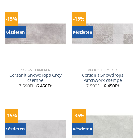
7.590Ft.
6.450Ft.
9.490Ft.
8.065Ft.
-15%
-15%
Készleten
Készleten
AKCIÓS TERMÉKEK
AKCIÓS TERMÉKEK
Cersanit Snowdrops Grey
Cersanit Snowdrops
csempe
Patchwork csempe
Original
Current
Original
Current
7.590
Ft
6.450
Ft
7.590
Ft
6.450
Ft
price
price
price
price
was:
is:
was:
is:
7.590Ft.
6.450Ft.
7.590Ft.
6.450Ft.
-15%
-35%
Készleten
Készleten