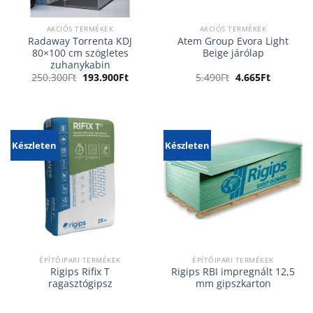
AKCIÓS TERMÉKEK
AKCIÓS TERMÉKEK
Radaway Torrenta KDJ
Atem Group Evora Light
80×100 cm szögletes
Beige járólap
zuhanykabin
Original
Current
Original
Current
250.300
Ft
193.900
Ft
5.490
Ft
4.665
Ft
price
price
price
price
was:
is:
was:
is:
250.300Ft.
193.900Ft.
5.490Ft.
4.665Ft.
Készleten
Készleten
ÉPÍTŐIPARI TERMÉKEK
ÉPÍTŐIPARI TERMÉKEK
Rigips Rifix T
Rigips RBI impregnált 12,5
ragasztógipsz
mm gipszkarton