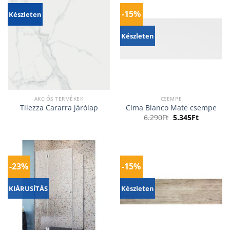
-15%
Készleten
Készleten
AKCIÓS TERMÉKEK
CSEMPE
Tilezza Cararra járólap
Cima Blanco Mate csempe
Original
Current
6.290
Ft
5.345
Ft
price
price
was:
is:
6.290Ft.
5.345Ft.
-23%
-15%
KIÁRUSÍTÁS
Készleten