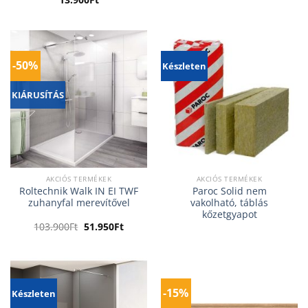
-50%
Készleten
KIÁRUSÍTÁS
AKCIÓS TERMÉKEK
AKCIÓS TERMÉKEK
Roltechnik Walk IN EI TWF
Paroc Solid nem
zuhanyfal merevítővel
vakolható, táblás
kőzetgyapot
Original
Current
103.900
Ft
51.950
Ft
price
price
was:
is:
103.900Ft.
51.950Ft.
-15%
Készleten