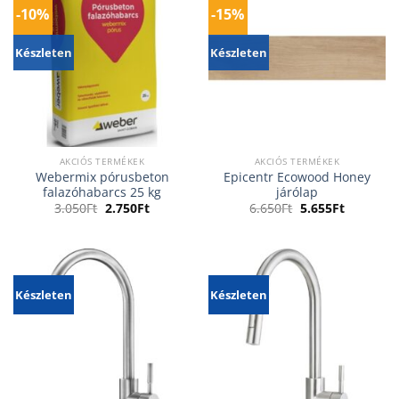
-10%
-15%
Készleten
Készleten
AKCIÓS TERMÉKEK
AKCIÓS TERMÉKEK
Webermix pórusbeton
Epicentr Ecowood Honey
falazóhabarcs 25 kg
járólap
Original
Current
Original
Current
3.050
Ft
2.750
Ft
6.650
Ft
5.655
Ft
price
price
price
price
was:
is:
was:
is:
3.050Ft.
2.750Ft.
6.650Ft.
5.655Ft.
Készleten
Készleten