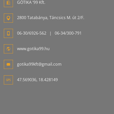
GÓTIKA ‘99 Kft.
2800 Tatabánya, Táncsics M. út 2/F.
06-
30/6926-
562
| 06-
34/300-
791
www.gotika99.hu
gotika99kft@gmail.com
47.569036, 18.428149