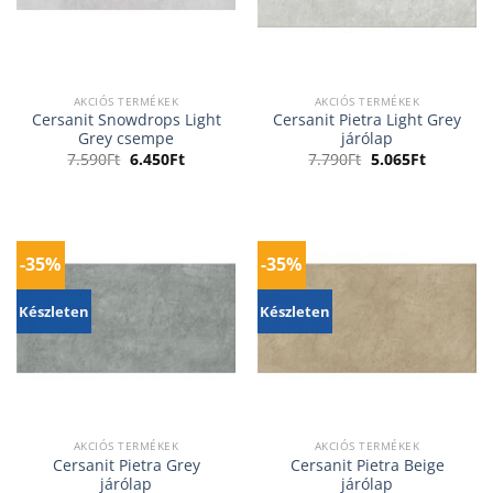
AKCIÓS TERMÉKEK
AKCIÓS TERMÉKEK
Cersanit Snowdrops Light
Cersanit Pietra Light Grey
Grey csempe
járólap
Original
Current
Original
Current
7.590
Ft
6.450
Ft
7.790
Ft
5.065
Ft
price
price
price
price
was:
is:
was:
is:
7.590Ft.
6.450Ft.
7.790Ft.
5.065Ft.
-35%
-35%
Készleten
Készleten
AKCIÓS TERMÉKEK
AKCIÓS TERMÉKEK
Cersanit Pietra Grey
Cersanit Pietra Beige
járólap
járólap