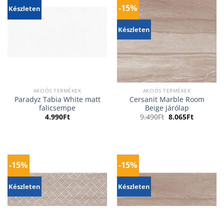
-15%
Készleten
Készleten
AKCIÓS TERMÉKEK
AKCIÓS TERMÉKEK
Paradyz Tabia White matt
Cersanit Marble Room
falicsempe
Beige járólap
Original
Current
4.990
Ft
9.490
Ft
8.065
Ft
price
price
was:
is:
9.490Ft.
8.065Ft.
-15%
-15%
Készleten
Készleten