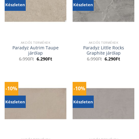
Készleten
Készleten
AKCIÓS TERMÉKEK
AKCIÓS TERMÉKEK
Paradyz Autrim Taupe
Paradyz Little Rocks
járólap
Graphite járólap
Original
Current
Original
Current
6.990
Ft
6.290
Ft
6.990
Ft
6.290
Ft
price
price
price
price
was:
is:
was:
is:
6.990Ft.
6.290Ft.
6.990Ft.
6.290Ft.
-10%
-10%
Készleten
Készleten