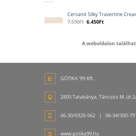
Cersanit Silky Travertine Cr
Original
Current
7.590
Ft
6.450
Ft
price
price
was:
is:
7.590Ft.
6.450Ft.
A weboldalon találha
GÓTIKA ‘99 Kft.
2800 Tatabánya, Táncsics M. út 2/
06-
30/6926-
562
| 06-
34/300-
79
www.gotika99.hu