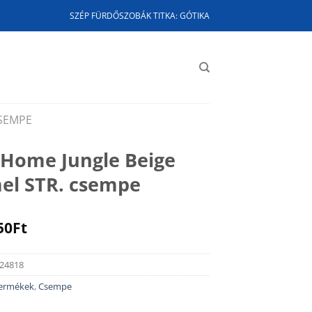
SZÉP FÜRDŐSZOBÁK TITKA: GÓTIKA
SEMPE
 Home Jungle Beige
el STR. csempe
ginal
Current
50
Ft
ce
price
:
is:
24818
90Ft.
6.450Ft.
termékek
,
Csempe