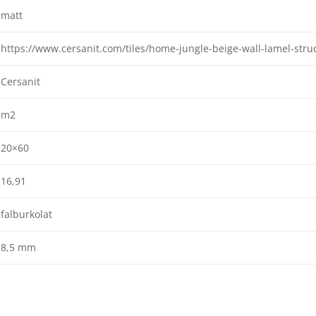
matt
https://www.cersanit.com/tiles/home-jungle-beige-wall-lamel-str
Cersanit
m2
20×60
16,91
falburkolat
8,5 mm