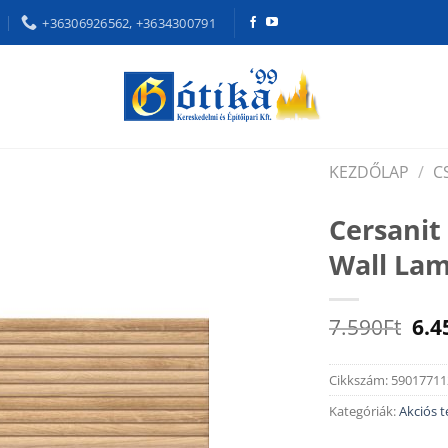
+36306926562, +3634300791
KEZDŐLAP
/
C
Cersanit
Wall Lam
Ori
7.590
Ft
6.4
pri
was
Cikkszám:
59017711
7.5
Kategóriák:
Akciós 