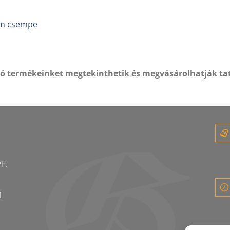
eam csempe
tó termékeinket megtekinthetik és megvásárolhatják ta
F.
1