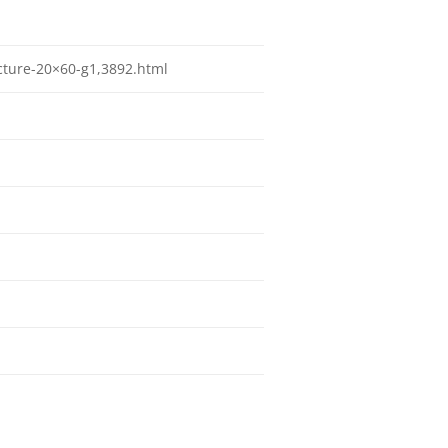
ucture-20×60-g1,3892.html