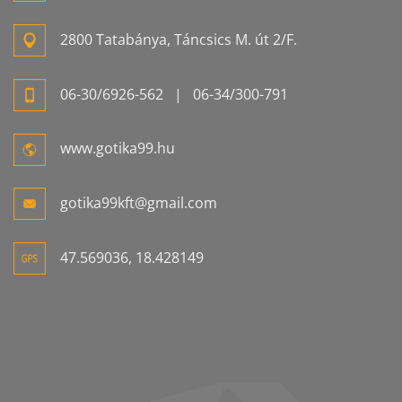
2800 Tatabánya, Táncsics M. út 2/F.
06-
30/6926-
562
| 06-
34/300-
791
www.gotika99.hu
gotika99kft@gmail.com
47.569036, 18.428149