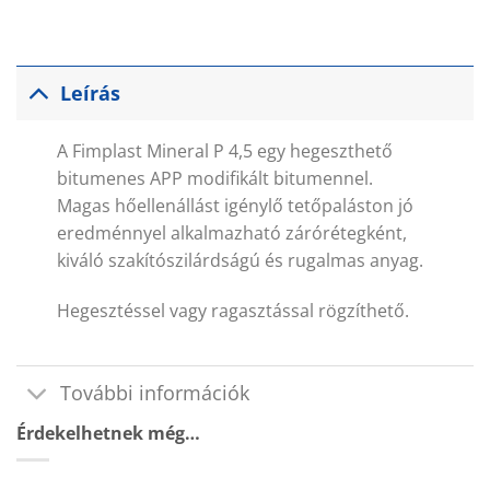
Leírás
A Fimplast Mineral P 4,5 egy hegeszthető
bitumenes APP modifikált bitumennel.
Magas hőellenállást igénylő tetőpaláston jó
eredménnyel alkalmazható zárórétegként,
kiváló szakítószilárdságú és rugalmas anyag.
Hegesztéssel vagy ragasztással rögzíthető.
További információk
Érdekelhetnek még…