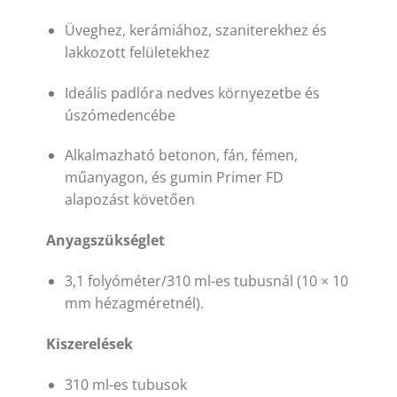
Üveghez, kerámiához, szaniterekhez és
lakkozott felületekhez
Ideális padlóra nedves környezetbe és
úszómedencébe
Alkalmazható betonon, fán, fémen,
műanyagon, és gumin Primer FD
alapozást követően
Anyagszükséglet
3,1 folyóméter/310 ml-es tubusnál (10 × 10
mm hézagméretnél).
Kiszerelések
310 ml-es tubusok