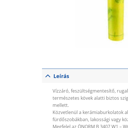
Leírás
Vízzáró, feszültségmentesítő, rugal
természetes kövek alatti biztos sz
mellett.
Közvetlenül a kerámiaburkolatok ala
fürdőszobákban, lakossági vagy köz
Megfelel az ÖNORM B 3407 W1 – W6 s