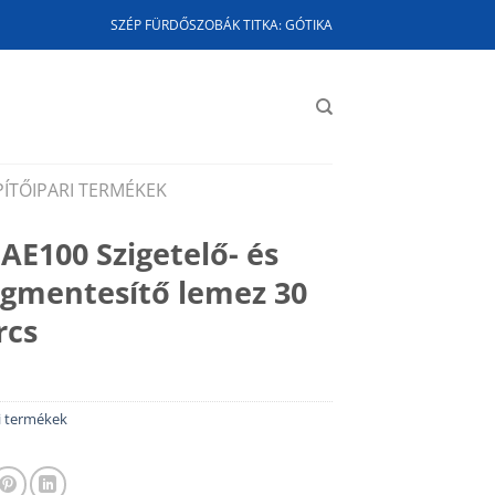
SZÉP FÜRDŐSZOBÁK TITKA: GÓTIKA
PÍTŐIPARI TERMÉKEK
AE100 Szigetelő- és
égmentesítő lemez 30
rcs
i termékek