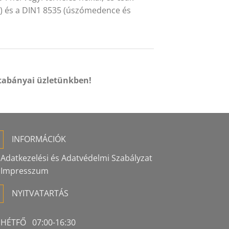
tb) és a DIN1 8535 (úszómedence és
tabányai üzletünkben!
INFORMÁCIÓK
Adatkezelési és Adatvédelmi Szabályzat
Impresszum
NYITVATARTÁS
HÉTFŐ 07:00-16:30