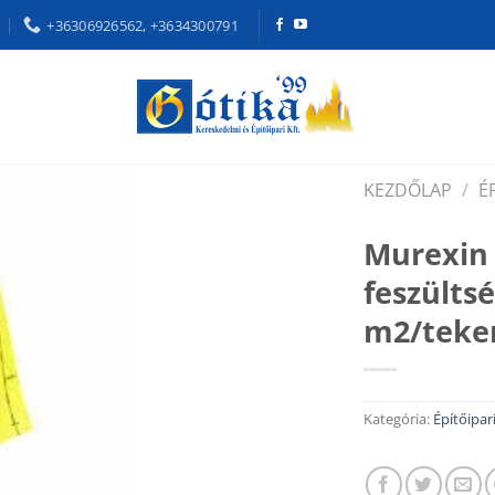
+36306926562, +3634300791
KEZDŐLAP
/
É
Murexin 
feszülts
m2/teke
Kategória:
Építőipar