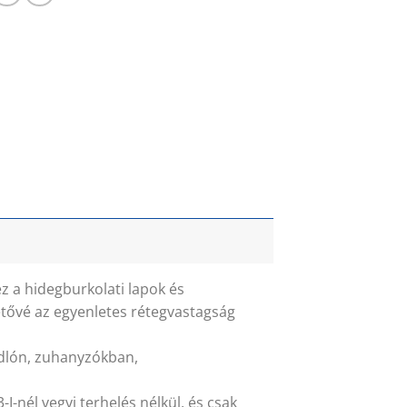
ez a hidegburkolati lapok és
etővé az egyenletes rétegvastagság
padlón, zuhanyzókban,
-nél vegyi terhelés nélkül, és csak