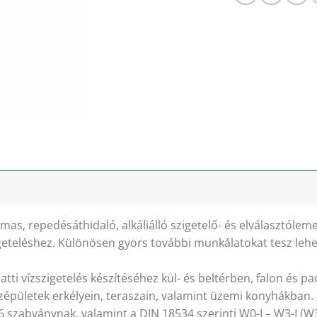
mas, repedésáthidaló, alkáliálló szigetelő- és elválasztólem
igeteléshez. Különösen gyors további munkálatokat tesz leh
tti vízszigetelés készítéséhez kül- és beltérben, falon és 
épületek erkélyein, teraszain, valamint üzemi konyhákban.
zabványnak, valamint a DIN 18534 szerinti W0-I – W3-I (W3-I