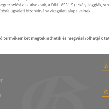
égterhelési osztályoknak, a DIN 18531-5 (erkély, loggiák, s
ítésfelügyeleti bizonyítvány vizsgálati alapelveinek.
tó termékeinket megtekinthetik és megvásárolhatják ta
F.
1