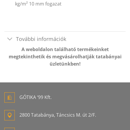
kg/m² 10 mm fogazat
További információk
A weboldalon található termékeinket
megtekinthetik és megvásárolhatják tatabányai
üzletünkben!
GÓTIKA ‘99 Kft.
2800 Tatabánya, Táncsics M. út 2/F.