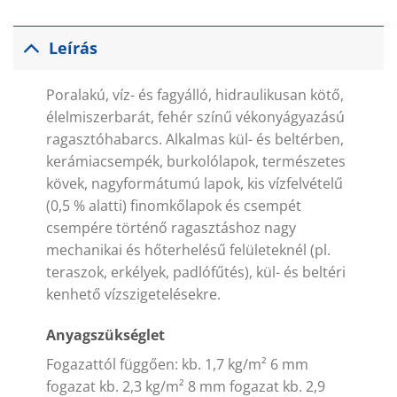
Leírás
Poralakú, víz- és fagyálló, hidraulikusan kötő,
élelmiszerbarát, fehér színű vékonyágyazású
ragasztóhabarcs. Alkalmas kül- és beltérben,
kerámiacsempék, burkolólapok, természetes
kövek, nagyformátumú lapok, kis vízfelvételű
(0,5 % alatti) finomkőlapok és csempét
csempére történő ragasztáshoz nagy
mechanikai és hőterhelésű felületeknél (pl.
teraszok, erkélyek, padlófűtés), kül- és beltéri
kenhető vízszigetelésekre.
Anyagszükséglet
Fogazattól függően: kb. 1,7 kg/m² 6 mm
fogazat kb. 2,3 kg/m² 8 mm fogazat kb. 2,9