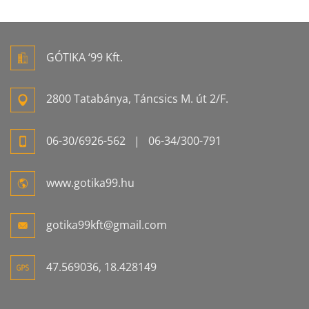
GÓTIKA ‘99 Kft.
2800 Tatabánya, Táncsics M. út 2/F.
06-
30/6926-
562
| 06-
34/300-
791
www.gotika99.hu
gotika99kft@gmail.com
47.569036, 18.428149