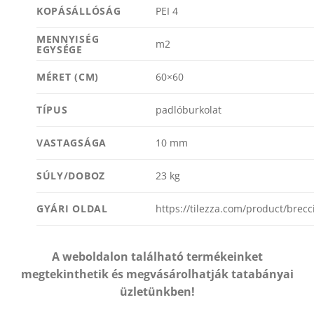
KOPÁSÁLLÓSÁG
PEI 4
MENNYISÉG
m2
EGYSÉGE
MÉRET (CM)
60×60
TÍPUS
padlóburkolat
VASTAGSÁGA
10 mm
SÚLY/DOBOZ
23 kg
GYÁRI OLDAL
https://tilezza.com/product/brecc
A weboldalon található termékeinket
megtekinthetik és megvásárolhatják tatabányai
üzletünkben!