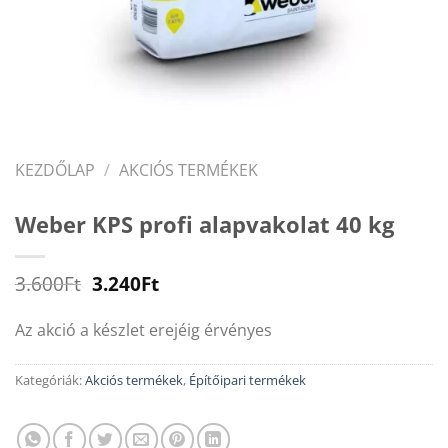
KEZDŐLAP
/
AKCIÓS TERMÉKEK
Weber KPS profi alapvakolat 40 kg
Original
Current
3.600
Ft
3.240
Ft
price
price
was:
is:
Az akció a készlet erejéig érvényes
3.600Ft.
3.240Ft.
Kategóriák:
Akciós termékek
,
Építőipari termékek