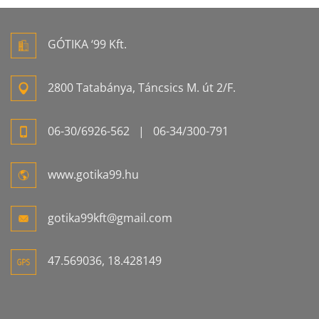
GÓTIKA ‘99 Kft.
2800 Tatabánya, Táncsics M. út 2/F.
06-
30/6926-
562
| 06-
34/300-
791
www.gotika99.hu
gotika99kft@gmail.com
47.569036, 18.428149