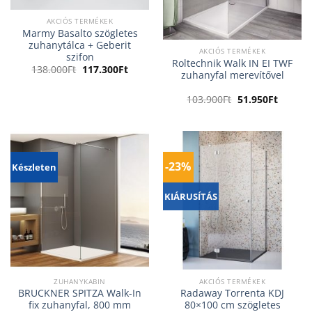
AKCIÓS TERMÉKEK
Marmy Basalto szögletes
zuhanytálca + Geberit
AKCIÓS TERMÉKEK
szifon
Roltechnik Walk IN EI TWF
Original
Current
138.000
Ft
117.300
Ft
zuhanyfal merevítővel
price
price
was:
is:
138.000Ft.
117.300Ft.
Original
Curren
103.900
Ft
51.950
Ft
price
price
was:
is:
103.900Ft.
51.950F
-23%
Készleten
KIÁRUSÍTÁS
ZUHANYKABIN
AKCIÓS TERMÉKEK
BRUCKNER SPITZA Walk-In
Radaway Torrenta KDJ
fix zuhanyfal, 800 mm
80×100 cm szögletes