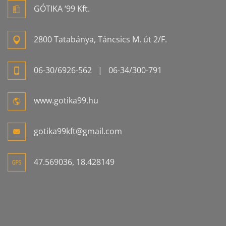
GÓTIKA ‘99 Kft.
2800 Tatabánya, Táncsics M. út 2/F.
06-
30/6926-
562
| 06-
34/300-
791
www.gotika99.hu
gotika99kft@gmail.com
47.569036, 18.428149