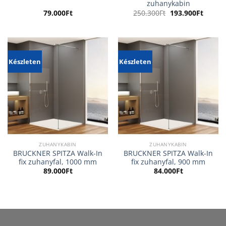
zuhanykabin
Original
Curren
79.000
Ft
250.300
Ft
193.900
Ft
price
price
was:
is:
250.300Ft.
193.90
Készleten
Készleten
ZUHANYKABIN
ZUHANYKABIN
BRUCKNER SPITZA Walk-In
BRUCKNER SPITZA Walk-In
fix zuhanyfal, 1000 mm
fix zuhanyfal, 900 mm
89.000
Ft
84.000
Ft