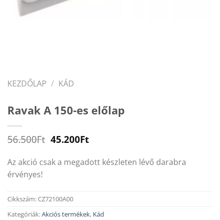
KEZDŐLAP
/
KÁD
Ravak A 150-es előlap
Original
Current
56.500
Ft
45.200
Ft
price
price
was:
is:
Az akció csak a megadott készleten lévő darabra
56.500Ft.
45.200Ft.
érvényes!
Cikkszám:
CZ72100A00
Kategóriák:
Akciós termékek
,
Kád