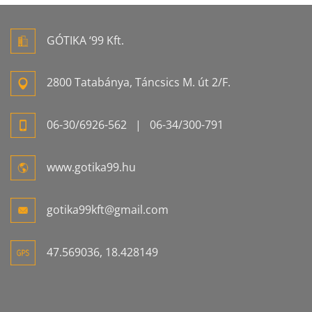
GÓTIKA ‘99 Kft.
2800 Tatabánya, Táncsics M. út 2/F.
06-
30/6926-
562
| 06-
34/300-
791
www.gotika99.hu
gotika99kft@gmail.com
47.569036, 18.428149