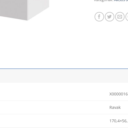
X0000016
Ravak
170,4×56,