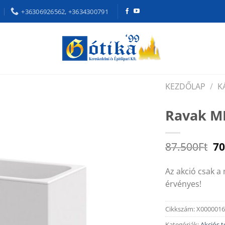
+36306926562, +3634300791
KEZDŐLAP
/
K
Ravak MD
Or
87.500
Ft
70
pr
wa
Az akció csak a
87
érvényes!
Cikkszám:
X0000016
Kategóriák:
Akciós 