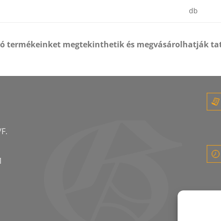
db
tó termékeinket megtekinthetik és megvásárolhatják ta
F.
1