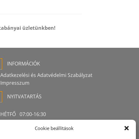
tabányai üzletünkben!
INFORMÁCIÓK
Adatkezelési és Adatvédelmi Szabályzat
Impresszum
NYITVATARTÁS
HÉTFŐ 07:00-16:30
KEDD 07:00-16:30
Cookie beállítások
SZERDA 07:00-16:30
CSÜTÖRTÖK 07:00-16:30