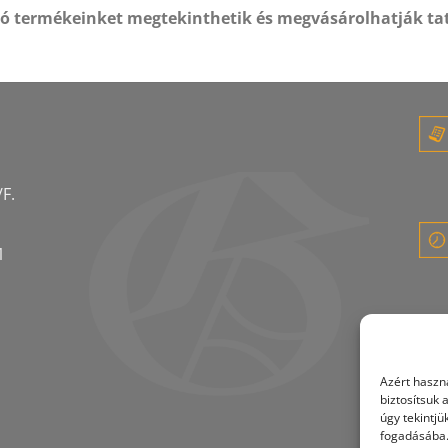
tó termékeinket megtekinthetik és megvásárolhatják ta
F.
1
Azért haszná
biztosítsuk
úgy tekintj
fogadásába