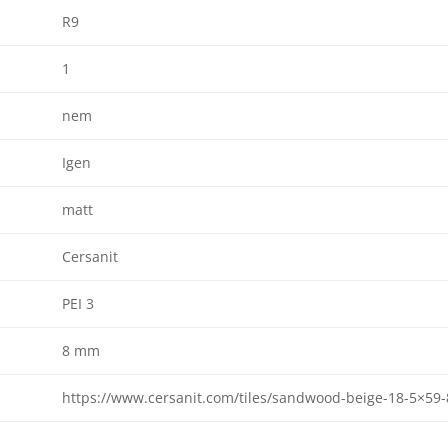
R9
1
nem
Igen
matt
Cersanit
PEI 3
8 mm
https://www.cersanit.com/tiles/sandwood-beige-18-5×59-