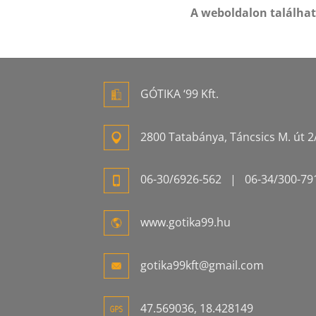
A weboldalon találha
GÓTIKA ‘99 Kft.
2800 Tatabánya, Táncsics M. út 2/
06-
30/6926-
562
| 06-
34/300-
79
www.gotika99.hu
gotika99kft@gmail.com
47.569036, 18.428149