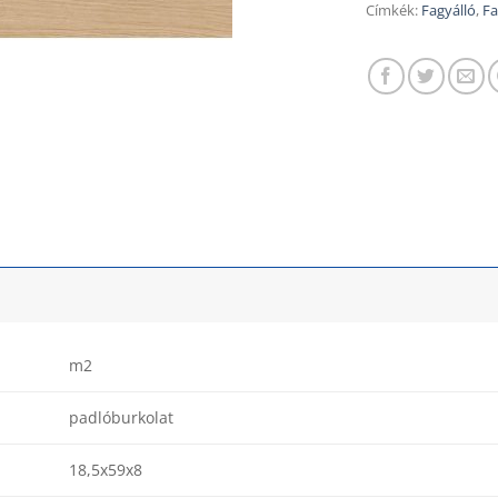
Címkék:
Fagyálló
,
Fa
m2
padlóburkolat
18,5x59x8