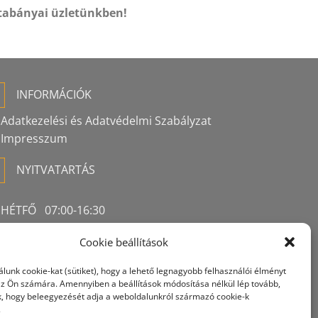
tabányai üzletünkben!
INFORMÁCIÓK
Adatkezelési és Adatvédelmi Szabályzat
Impresszum
NYITVATARTÁS
HÉTFŐ 07:00-16:30
KEDD 07:00-16:30
Cookie beállítások
SZERDA 07:00-16:30
CSÜTÖRTÖK 07:00-16:30
lunk cookie-kat (sütiket), hogy a lehető legnagyobb felhasználói élményt
PÉNTEK 07:00-16:30
 az Ön számára. Amennyiben a beállítások módosítása nélkül lép tovább,
ük, hogy beleegyezését adja a weboldalunkról származó cookie-k
SZOMBAT 07:00-12:00
.
VASÁRNAP ZÁRVA