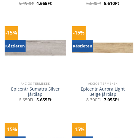
Original
Current
Original
Current
5.490
Ft
4.665
Ft
6.600
Ft
5.610
Ft
price
price
price
price
was:
is:
was:
is:
5.490Ft.
4.665Ft.
6.600Ft.
5.610Ft.
-15%
-15%
Készleten
Készleten
AKCIÓS TERMÉKEK
AKCIÓS TERMÉKEK
Epicentr Sumatra Silver
Epicentr Aurora Light
járólap
Beige járólap
Original
Current
Original
Current
6.650
Ft
5.655
Ft
8.300
Ft
7.055
Ft
price
price
price
price
was:
is:
was:
is:
6.650Ft.
5.655Ft.
8.300Ft.
7.055Ft.
-15%
-15%