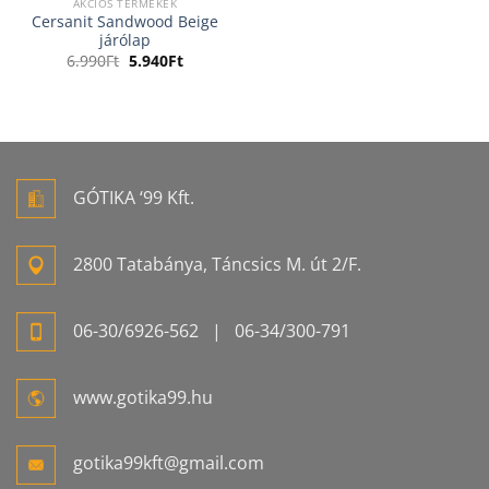
AKCIÓS TERMÉKEK
Cersanit Sandwood Beige
járólap
Original
Current
6.990
Ft
5.940
Ft
price
price
was:
is:
6.990Ft.
5.940Ft.
GÓTIKA ‘99 Kft.
2800 Tatabánya, Táncsics M. út 2/F.
06-
30/6926-
562
| 06-
34/300-
791
www.gotika99.hu
gotika99kft@gmail.com