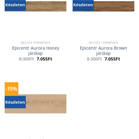
Készleten
Készleten
AKCIÓS TERMÉKEK
AKCIÓS TERMÉKEK
Epicentr Aurora Honey
Epicentr Aurora Brown
járólap
járólap
Original
Current
Original
Current
8.300
Ft
7.055
Ft
8.300
Ft
7.055
Ft
price
price
price
price
was:
is:
was:
is:
8.300Ft.
7.055Ft.
8.300Ft.
7.055Ft.
-15%
Készleten