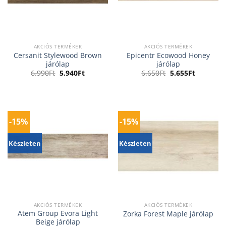
AKCIÓS TERMÉKEK
AKCIÓS TERMÉKEK
Cersanit Stylewood Brown
Epicentr Ecowood Honey
járólap
járólap
Original
Current
Original
Current
6.990
Ft
5.940
Ft
6.650
Ft
5.655
Ft
price
price
price
price
was:
is:
was:
is:
6.990Ft.
5.940Ft.
6.650Ft.
5.655Ft.
-15%
-15%
Készleten
Készleten
AKCIÓS TERMÉKEK
AKCIÓS TERMÉKEK
Atem Group Evora Light
Zorka Forest Maple járólap
Beige járólap