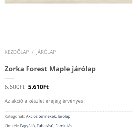
KEZDŐLAP
/
JÁRÓLAP
Zorka Forest Maple járólap
Original
Current
6.600
Ft
5.610
Ft
price
price
was:
is:
Az akció a készlet erejéig érvényes
6.600Ft.
5.610Ft.
Kategóriák:
Akciós termékek
,
Járólap
Címkék:
Fagyálló
,
Fahatású
,
Famintás