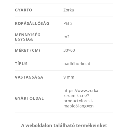
GYÁRTÓ
Zorka
KOPÁSÁLLÓSÁG
PEI 3
MENNYISÉG
m2
EGYSÉGE
MÉRET (CM)
30×60
TÍPUS
padlóburkolat
VASTAGSÁGA
9 mm
https://www.zorka-
keramika.rs/?
GYÁRI OLDAL
product=forest-
maple&lang=en
A weboldalon található termékeinket