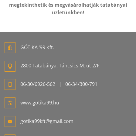
megtekinthetik és megvásárolhatják tatabányai
üzletünkben!
GÓTIKA ‘99 Kft.
2800 Tatabánya, Táncsics M. út 2/F.
06-
30/6926-
562
| 06-
34/300-
791
www.gotika99.hu
gotika99kft@gmail.com