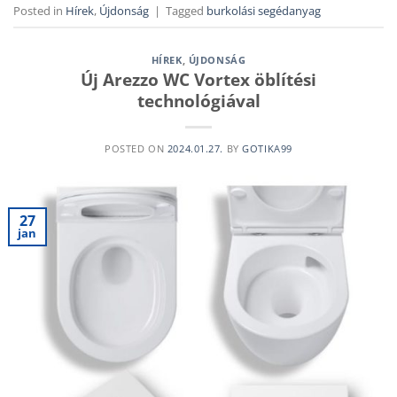
Posted in
Hírek
,
Újdonság
|
Tagged
burkolási segédanyag
HÍREK
,
ÚJDONSÁG
Új Arezzo WC Vortex öblítési
technológiával
POSTED ON
2024.01.27.
BY
GOTIKA99
27
jan