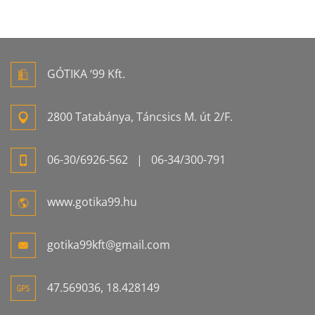
GÓTIKA ‘99 Kft.
2800 Tatabánya, Táncsics M. út 2/F.
06-
30/6926-
562
| 06-
34/300-
791
www.gotika99.hu
gotika99kft@gmail.com
47.569036, 18.428149