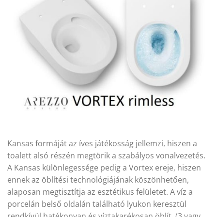
Kansas formáját az íves játékosság jellemzi, hiszen a
toalett alsó részén megtörik a szabályos vonalvezetés.
A Kansas különlegessége pedig a Vortex ereje, hiszen
ennek az öblítési technológiájának köszönhetően,
alaposan megtisztítja az esztétikus felületet. A víz a
porcelán belső oldalán található lyukon keresztül
rendkívül hatékonyan és víztakarékosan öblít. (3 vagy