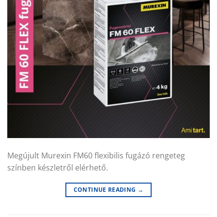
Megújult Murexin FM60 flexibilis fugázó rengeteg
színben készletről elérhető.
CONTINUE READING
→