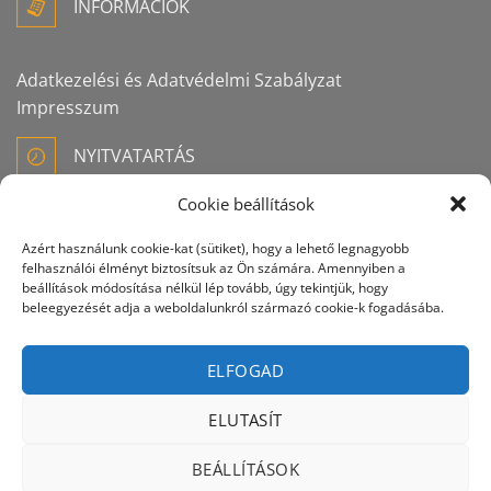
INFORMÁCIÓK
Adatkezelési és Adatvédelmi Szabályzat
Impresszum
NYITVATARTÁS
Cookie beállítások
Azért használunk cookie-kat (sütiket), hogy a lehető legnagyobb
HÉTFŐ 07:00-16:30
felhasználói élményt biztosítsuk az Ön számára. Amennyiben a
KEDD 07:00-16:30
beállítások módosítása nélkül lép tovább, úgy tekintjük, hogy
SZERDA 07:00-16:30
beleegyezését adja a weboldalunkról származó cookie-k fogadásába.
CSÜTÖRTÖK 07:00-16:30
PÉNTEK 07:00-16:30
ELFOGAD
SZOMBAT 07:00-12:00
VASÁRNAP ZÁRVA
ELUTASÍT
BEÁLLÍTÁSOK