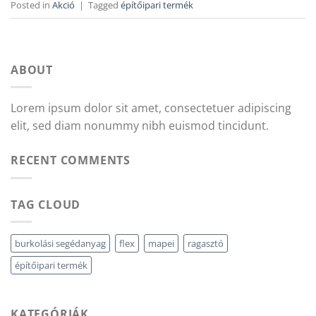
Posted in
Akció
|
Tagged
építőipari termék
ABOUT
Lorem ipsum dolor sit amet, consectetuer adipiscing
elit, sed diam nonummy nibh euismod tincidunt.
RECENT COMMENTS
TAG CLOUD
burkolási segédanyag
flex
mapei
ragasztó
építőipari termék
KATEGÓRIÁK