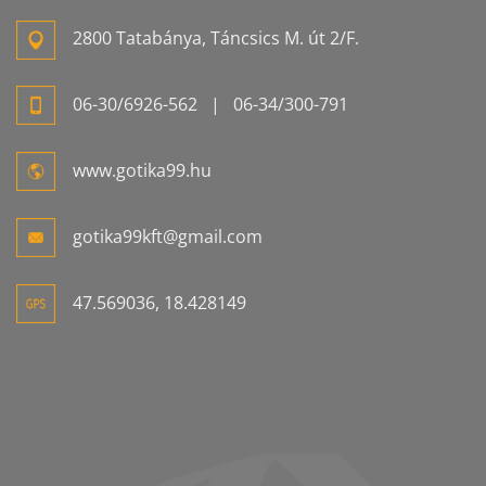
2800 Tatabánya, Táncsics M. út 2/F.
06-
30/6926-
562
| 06-
34/300-
791
www.gotika99.hu
gotika99kft@gmail.com
47.569036, 18.428149