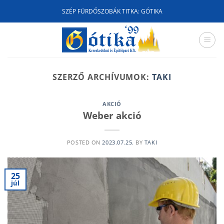
Skip
SZÉP FÜRDŐSZOBÁK TITKA: GÓTIKA
to
content
SZERZŐ ARCHÍVUMOK:
TAKI
AKCIÓ
Weber akció
POSTED ON
2023.07.25.
BY
TAKI
25
júl